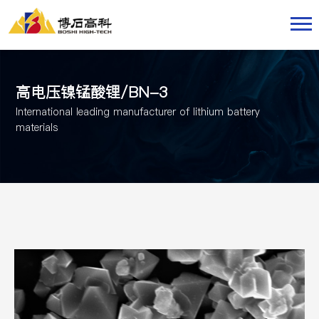
高电压镍锰酸锂/BN-3
International leading manufacturer of lithium battery
materials